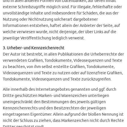
und in allen anderen Formen von Datenbanken, auf deren Inhalt
externe Schreibzugriffe möglich sind. Für illegale, fehlerhafte oder
unvollständige Inhalte und insbesondere für Schäden, die aus der
Nutzung oder Nichtnutzung solcherart dargebotener
Informationen entstehen, haftet allein der Anbieter der Seite, auf
welche verwiesen wurde, nicht derjenige, der über Links auf die
jeweilige Veröffentlichung lediglich verweist.
3. Urheber- und Kennzeichenrecht
Der Autor ist bestrebt, in allen Publikationen die Urheberrechte der
verwendeten Grafiken, Tondokumente, Videosequenzen und Texte
zu beachten, von ihm selbst erstellte Grafiken, Tondokumente,
Videosequenzen und Texte zu nutzen oder auf lizenzfreie Grafiken,
Tondokumente, Videosequenzen und Texte zurückzugreifen.
Alle innerhalb des Internetangebotes genannten und ggf. durch
Dritte geschützten Marken- und Warenzeichen unterliegen
uneingeschränkt den Bestimmungen des jeweils gültigen
Kennzeichenrechts und den Besitzrechten der jeweiligen
eingetragenen Eigentümer. Allein aufgrund der bloßen Nennung ist
nicht der Schluss zu ziehen, dass Markenzeichen nicht durch Rechte
Dritter geschützt sind!