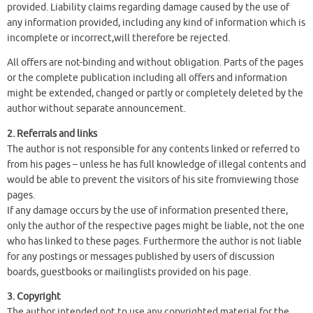
provided. Liability claims regarding damage caused by the use of
any information provided, including any kind of information which is
incomplete or incorrect,will therefore be rejected.
All offers are not-binding and without obligation. Parts of the pages
or the complete publication including all offers and information
might be extended, changed or partly or completely deleted by the
author without separate announcement.
2. Referrals and links
The author is not responsible for any contents linked or referred to
from his pages – unless he has full knowledge of illegal contents and
would be able to prevent the visitors of his site fromviewing those
pages.
If any damage occurs by the use of information presented there,
only the author of the respective pages might be liable, not the one
who has linked to these pages. Furthermore the author is not liable
for any postings or messages published by users of discussion
boards, guestbooks or mailinglists provided on his page.
3. Copyright
The author intended not to use any copyrighted material for the