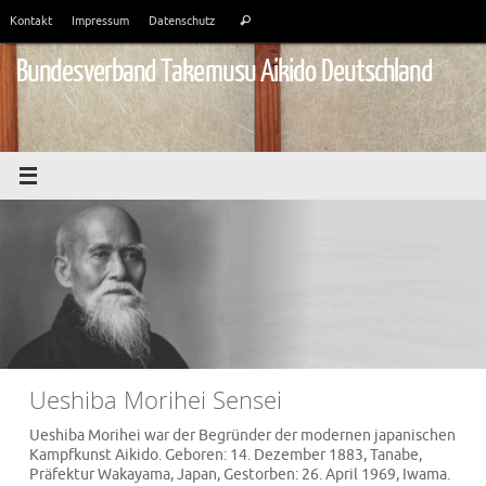
Zum
Suchen
Kontakt
Impressum
Datenschutz
Suchen
Inhalt
nach:
springen
Bundesverband Takemusu Aikido Deutschland
Ueshiba Morihei Sensei
Ueshiba Morihei war der Begründer der modernen japanischen
Kampfkunst Aikido. Geboren: 14. Dezember 1883, Tanabe,
Präfektur Wakayama, Japan, Gestorben: 26. April 1969, Iwama.