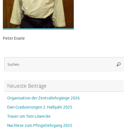
Peter Eisele
Su
Suche
na
Neueste Beiträge
Organisation der Zentrallehrgänge 2026
Dan-Graduierungen 2. Halbjahr 2025
Trauer um Tom Löwecke
Nachlese zum Pfingstlehrgang 2025