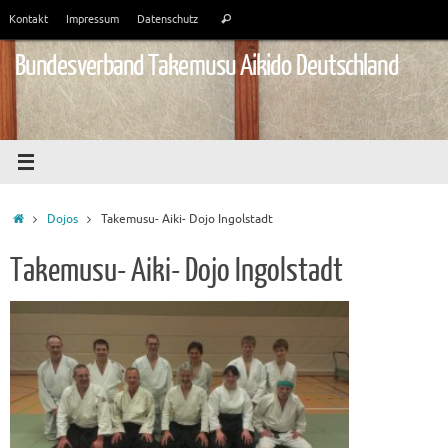
Zum
Suchen
Kontakt
Impressum
Datenschutz
Suchen
Inhalt
nach:
springen
Bundesverband Takemusu Aikido Deutschland
Start
Dojos
Takemusu- Aiki- Dojo Ingolstadt
Takemusu- Aiki- Dojo Ingolstadt