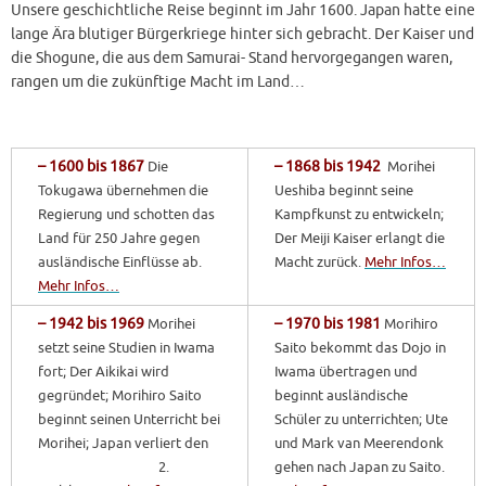
Unsere geschichtliche Reise beginnt im Jahr 1600. Japan hatte eine
lange Ära blutiger Bürgerkriege hinter sich gebracht. Der Kaiser und
die Shogune, die aus dem Samurai- Stand hervorgegangen waren,
rangen um die zukünftige Macht im Land…
– 1600 bis 1867
Die
– 1868 bis 1942
Morihei
Tokugawa übernehmen die
Ueshiba beginnt seine
Regierung und schotten das
Kampfkunst zu entwickeln;
Land für 250 Jahre gegen
Der Meiji Kaiser erlangt die
ausländische Einflüsse ab.
Macht zurück.
Mehr Infos…
Mehr Infos…
– 1942 bis 1969
Morihei
– 1970 bis 1981
Morihiro
setzt seine Studien in Iwama
Saito bekommt das Dojo in
fort; Der Aikikai wird
Iwama übertragen und
gegründet; Morihiro Saito
beginnt ausländische
beginnt seinen Unterricht bei
Schüler zu unterrichten; Ute
Morihei; Japan verliert den
und Mark van Meerendonk
2.
gehen nach Japan zu Saito.