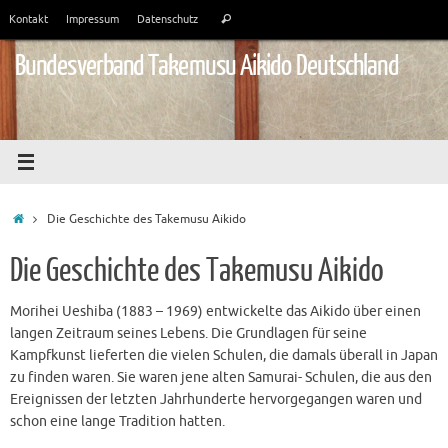
Zum
Suchen
Kontakt
Impressum
Datenschutz
Suchen
Inhalt
nach:
springen
Bundesverband Takemusu Aikido Deutschland
Start
Die Geschichte des Takemusu Aikido
Die Geschichte des Takemusu Aikido
Morihei Ueshiba (1883 – 1969) entwickelte das Aikido über einen
langen Zeitraum seines Lebens. Die Grundlagen für seine
Kampfkunst lieferten die vielen Schulen, die damals überall in Japan
zu finden waren. Sie waren jene alten Samurai- Schulen, die aus den
Ereignissen der letzten Jahrhunderte hervorgegangen waren und
schon eine lange Tradition hatten.