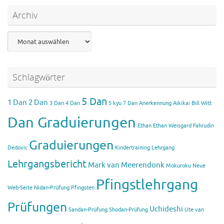
Archiv
Archiv
Schlagwörter
5 Dan
1 Dan
2 Dan
3 Dan
4 Dan
5 kyu
7 Dan
Anerkennung Aikikai
Bill Witt
Dan Graduierungen
Ethan
Ethan Weisgard
Fahrudin
Graduierungen
Dedovic
Kindertraining
Lehrgang
Lehrgangsbericht
Mark van Meerendonk
Mokuroku
Neue
Pfingstlehrgang
Web-Seite
Nidan-Prüfung
Pfingsten
Prüfungen
Uchideshi
Sandan-Prüfung
Shodan-Prüfung
Ute van