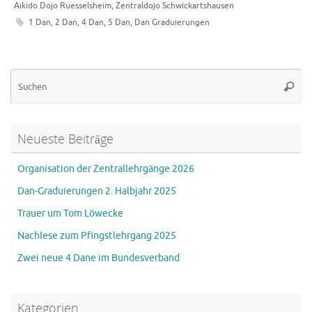
Aikido Dojo Ruesselsheim
,
Zentraldojo Schwickartshausen
1 Dan
,
2 Dan
,
4 Dan
,
5 Dan
,
Dan Graduierungen
Su
Suche
na
Neueste Beiträge
Organisation der Zentrallehrgänge 2026
Dan-Graduierungen 2. Halbjahr 2025
Trauer um Tom Löwecke
Nachlese zum Pfingstlehrgang 2025
Zwei neue 4 Dane im Bundesverband
Kategorien