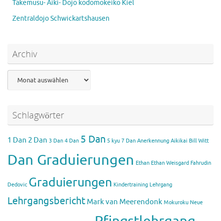
Takemusu- Aiki- Dojo kodomokeiko Kiel
Zentraldojo Schwickartshausen
Archiv
Archiv
Schlagwörter
5 Dan
1 Dan
2 Dan
3 Dan
4 Dan
5 kyu
7 Dan
Anerkennung Aikikai
Bill Witt
Dan Graduierungen
Ethan
Ethan Weisgard
Fahrudin
Graduierungen
Dedovic
Kindertraining
Lehrgang
Lehrgangsbericht
Mark van Meerendonk
Mokuroku
Neue