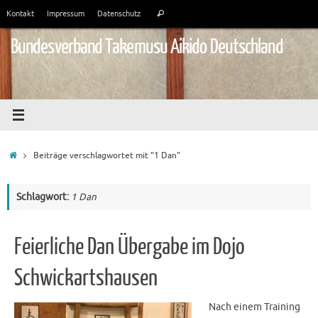
Zum
Suchen
Kontakt
Impressum
Datenschutz
Suchen
Inhalt
nach:
springen
Bundesverband Takemusu Aikido Deutschland
Start
Beiträge verschlagwortet mit "1 Dan"
Schlagwort:
1 Dan
Feierliche Dan Übergabe im Dojo
Schwickartshausen
Nach einem Training