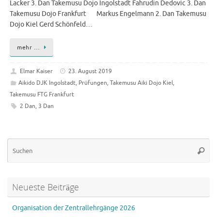
Lacker 3. Dan Takemusu Dojo Ingolstadt Fahrudin Dedovic 3. Dan
Takemusu Dojo Frankfurt Markus Engelmann 2. Dan Takemusu
Dojo Kiel Gerd Schönfeld…
mehr …
Elmar Kaiser
23. August 2019
Aikido DJK Ingolstadt
,
Prüfungen
,
Takemusu Aiki Dojo Kiel
,
Takemusu FTG Frankfurt
2 Dan
,
3 Dan
Su
Suche
na
Neueste Beiträge
Organisation der Zentrallehrgänge 2026