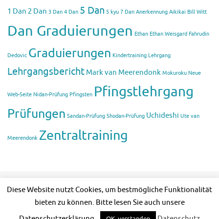
5 Dan
1 Dan
2 Dan
3 Dan
4 Dan
5 kyu
7 Dan
Anerkennung Aikikai
Bill Witt
Dan Graduierungen
Ethan
Ethan Weisgard
Fahrudin
Graduierungen
Dedovic
Kindertraining
Lehrgang
Lehrgangsbericht
Mark van Meerendonk
Mokuroku
Neue
Pfingstlehrgang
Web-Seite
Nidan-Prüfung
Pfingsten
Prüfungen
Uchideshi
Sandan-Prüfung
Shodan-Prüfung
Ute van
Zentraltraining
Meerendonk
Diese Website nutzt Cookies, um bestmögliche Funktionalität
bieten zu können. Bitte lesen Sie auch unsere
Copyright: © 2001 – 2023 Bundesverband Takemusu Aiki Deutschland.
Datenschutzerklärung.
Datenschutz
OK, verstanden