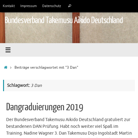
Zum
Suchen
Kontakt
Impressum
Datenschutz
Suchen
Inhalt
nach:
springen
Bundesverband Takemusu Aikido Deutschland
Start
Beiträge verschlagwortet mit "3 Dan"
Schlagwort:
3 Dan
Dangraduierungen 2019
Der Bundesverband Takemusu Aikido Deutschland gratuliert zur
bestandenen DAN Prüfung. Habt noch weiter viel Spaß im
Training. Nadine Wagner 3. Dan Takemusu Dojo Ingolstadt Martin