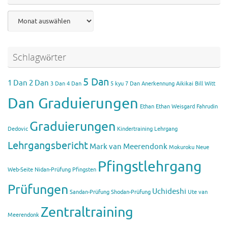
Archiv
Schlagwörter
5 Dan
1 Dan
2 Dan
3 Dan
4 Dan
5 kyu
7 Dan
Anerkennung Aikikai
Bill Witt
Dan Graduierungen
Ethan
Ethan Weisgard
Fahrudin
Graduierungen
Dedovic
Kindertraining
Lehrgang
Lehrgangsbericht
Mark van Meerendonk
Mokuroku
Neue
Pfingstlehrgang
Web-Seite
Nidan-Prüfung
Pfingsten
Prüfungen
Uchideshi
Sandan-Prüfung
Shodan-Prüfung
Ute van
Zentraltraining
Meerendonk