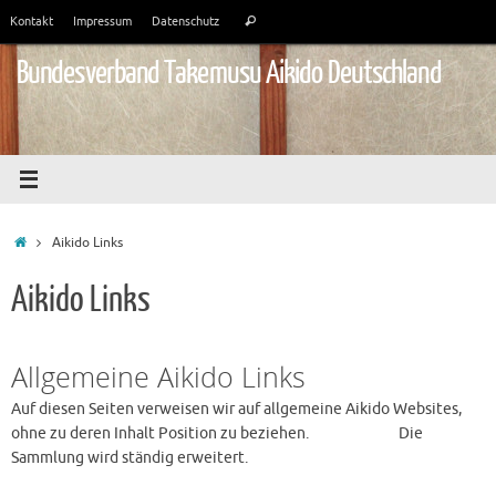
Zum
Suchen
Kontakt
Impressum
Datenschutz
Suchen
Inhalt
nach:
springen
Bundesverband Takemusu Aikido Deutschland
Start
Aikido Links
Aikido Links
Allgemeine Aikido Links
Auf diesen Seiten verweisen wir auf allgemeine Aikido Websites,
ohne zu deren Inhalt Position zu beziehen. Die
Sammlung wird ständig erweitert.