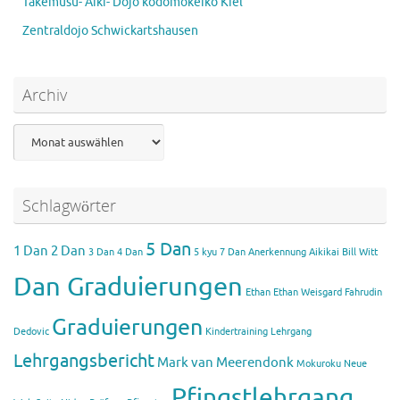
Takemusu- Aiki- Dojo kodomokeiko Kiel
Zentraldojo Schwickartshausen
Archiv
Archiv
Schlagwörter
5 Dan
1 Dan
2 Dan
3 Dan
4 Dan
5 kyu
7 Dan
Anerkennung Aikikai
Bill Witt
Dan Graduierungen
Ethan
Ethan Weisgard
Fahrudin
Graduierungen
Dedovic
Kindertraining
Lehrgang
Lehrgangsbericht
Mark van Meerendonk
Mokuroku
Neue
Pfingstlehrgang