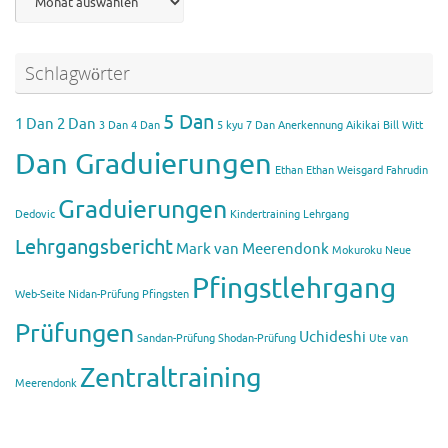
Schlagwörter
5 Dan
1 Dan
2 Dan
3 Dan
4 Dan
5 kyu
7 Dan
Anerkennung Aikikai
Bill Witt
Dan Graduierungen
Ethan
Ethan Weisgard
Fahrudin
Graduierungen
Dedovic
Kindertraining
Lehrgang
Lehrgangsbericht
Mark van Meerendonk
Mokuroku
Neue
Pfingstlehrgang
Web-Seite
Nidan-Prüfung
Pfingsten
Prüfungen
Uchideshi
Sandan-Prüfung
Shodan-Prüfung
Ute van
Zentraltraining
Meerendonk