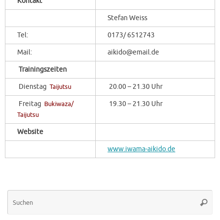
Kontakt
Stefan Weiss
Tel:
0173/ 6512743
Mail:
aikido@email.de
Trainingszeiten
Dienstag
Taijutsu
20.00 – 21.30 Uhr
Freitag
Bukiwaza/
19.30 – 21.30 Uhr
Taijutsu
Website
www.iwama-aikido.de
Su
Suche
na