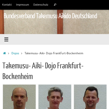
Zum
Suchen
Kontakt
Impressum
Datenschutz
Suchen
Inhalt
nach:
springen
Bundesverband Takemusu Aikido Deutschland
Start
Dojos
Takemusu- Aiki- Dojo Frankfurt-Bockenheim
Takemusu- Aiki- Dojo Frankfurt-
Bockenheim