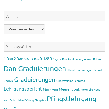
Archiv
Archiv
Schlagwörter
5 Dan
1 Dan
2 Dan
3 Dan
4 Dan
5 kyu
7 Dan
Anerkennung Aikikai
Bill Witt
Dan Graduierungen
Ethan
Ethan Weisgard
Fahrudin
Graduierungen
Dedovic
Kindertraining
Lehrgang
Lehrgangsbericht
Mark van Meerendonk
Mokuroku
Neue
Pfingstlehrgang
Web-Seite
Nidan-Prüfung
Pfingsten