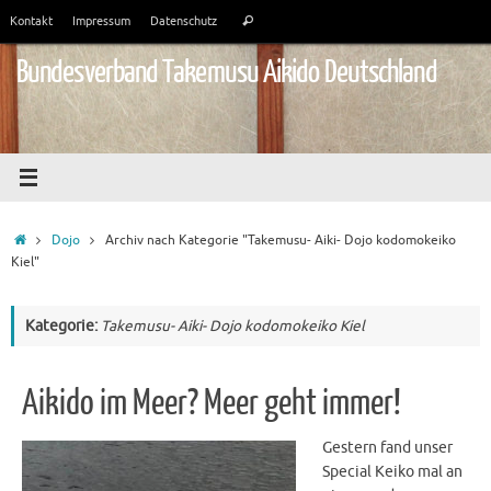
Zum
Suchen
Kontakt
Impressum
Datenschutz
Suchen
Inhalt
nach:
springen
Bundesverband Takemusu Aikido Deutschland
Start
Dojo
Archiv nach Kategorie "Takemusu- Aiki- Dojo kodomokeiko
Kiel"
Kategorie:
Takemusu- Aiki- Dojo kodomokeiko Kiel
Aikido im Meer? Meer geht immer!
Gestern fand unser
Special Keiko mal an