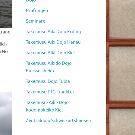
Dojo
Prüfungen
Seminare
Takemusu Aiki Dojo Erding
trand.
Takemusu Aiki Dojo Hanau
lich
i No
Takemusu Aiki Dojo Kiel
Takemusu Aikido Dojo
Ruesselsheim
Takemusu Dojo Fulda
Takemusu FTG Frankfurt
Takemusu- Aiki- Dojo
kodomokeiko Kiel
Zentraldojo Schwickartshausen