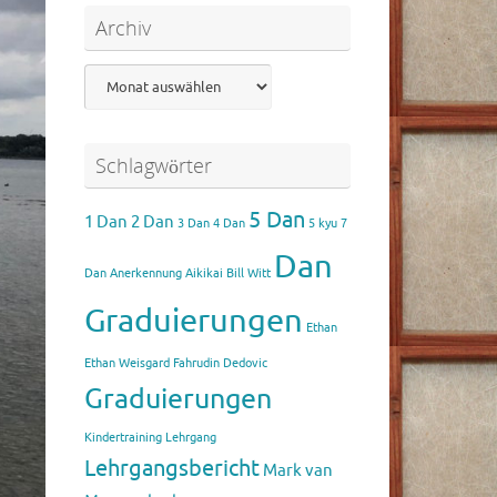
Archiv
Archiv
Schlagwörter
5 Dan
1 Dan
2 Dan
3 Dan
4 Dan
5 kyu
7
Dan
Dan
Anerkennung Aikikai
Bill Witt
Graduierungen
Ethan
Ethan Weisgard
Fahrudin Dedovic
Graduierungen
Kindertraining
Lehrgang
Lehrgangsbericht
Mark van