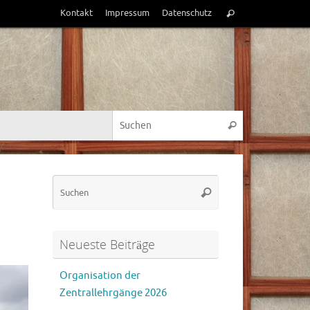
Suchen
Kontakt
Impressum
Datenschutz
Suchen
nach:
Suchen nach:
Suchen
Suchen
Suchen
nach:
Neueste Beiträge
Organisation der
Zentrallehrgänge 2026