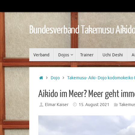
Zum
Inhalt
springen
Bundesverband Takemusu Aikido
Zum
Verband
Dojos
Trainer
Uchi Deshi
A
Inhalt
springen
Start
Dojo
Takemusu- Aiki- Dojo kodomokeiko 
Aikido im Meer? Meer geht imm
Elmar Kaiser
15. August 2021
Takemusu