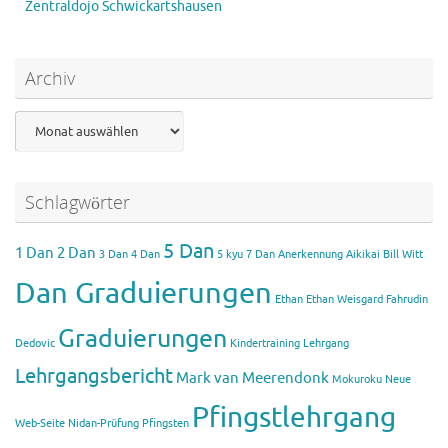
Zentraldojo Schwickartshausen
Archiv
Archiv
Schlagwörter
5 Dan
1 Dan
2 Dan
3 Dan
4 Dan
5 kyu
7 Dan
Anerkennung Aikikai
Bill Witt
Dan Graduierungen
Ethan
Ethan Weisgard
Fahrudin
Graduierungen
Dedovic
Kindertraining
Lehrgang
Lehrgangsbericht
Mark van Meerendonk
Mokuroku
Neue
Pfingstlehrgang
Web-Seite
Nidan-Prüfung
Pfingsten