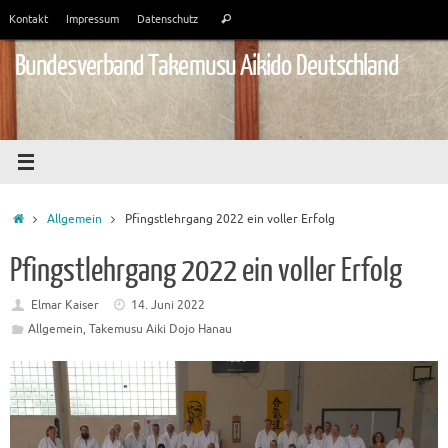
Zum
Suchen
Kontakt
Impressum
Datenschutz
Suchen
Inhalt
nach:
springen
Bundesverband Takemusu Aikido Deutschland
Start
Allgemein
Pfingstlehrgang 2022 ein voller Erfolg
Pfingstlehrgang 2022 ein voller Erfolg
Elmar Kaiser
14. Juni 2022
Allgemein
,
Takemusu Aiki Dojo Hanau