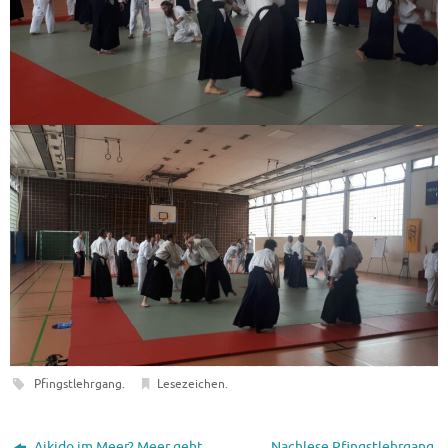
Pfingstlehrgang
.
Lesezeichen
.
Aikido im Meer? Meer geht
Nachlese Pfingstlehrgang