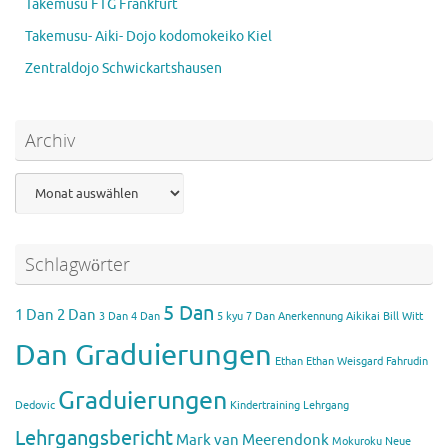
Takemusu FTG Frankfurt
Takemusu- Aiki- Dojo kodomokeiko Kiel
Zentraldojo Schwickartshausen
Archiv
Archiv
Schlagwörter
5 Dan
1 Dan
2 Dan
3 Dan
4 Dan
5 kyu
7 Dan
Anerkennung Aikikai
Bill Witt
Dan Graduierungen
Ethan
Ethan Weisgard
Fahrudin
Graduierungen
Dedovic
Kindertraining
Lehrgang
Lehrgangsbericht
Mark van Meerendonk
Mokuroku
Neue