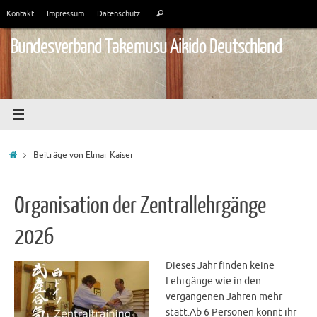
Zum
Suchen
Kontakt
Impressum
Datenschutz
Suchen
Inhalt
nach:
springen
Bundesverband Takemusu Aikido Deutschland
Start
Beiträge von Elmar Kaiser
Organisation der Zentrallehrgänge
2026
Dieses Jahr finden keine
Lehrgänge wie in den
vergangenen Jahren mehr
statt.Ab 6 Personen könnt ihr