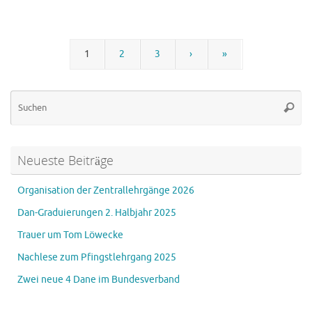
1
2
3
›
»
Su
Suche
na
Neueste Beiträge
Organisation der Zentrallehrgänge 2026
Dan-Graduierungen 2. Halbjahr 2025
Trauer um Tom Löwecke
Nachlese zum Pfingstlehrgang 2025
Zwei neue 4 Dane im Bundesverband