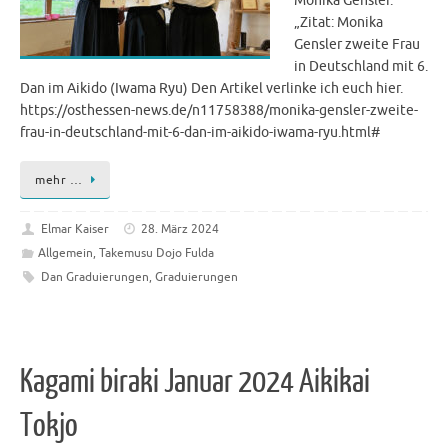
Monika Gensler.
„Zitat: Monika
Gensler zweite Frau
in Deutschland mit 6.
Dan im Aikido (Iwama Ryu) Den Artikel verlinke ich euch hier.
https://osthessen-news.de/n11758388/monika-gensler-zweite-
frau-in-deutschland-mit-6-dan-im-aikido-iwama-ryu.html#
mehr …
Elmar Kaiser
28. März 2024
Allgemein
,
Takemusu Dojo Fulda
Dan Graduierungen
,
Graduierungen
Kagami biraki Januar 2024 Aikikai
Tokjo