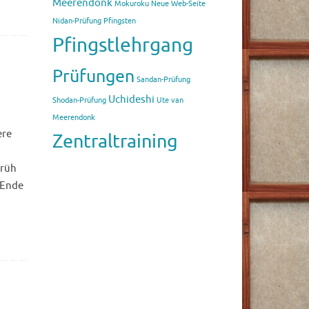
Meerendonk
Mokuroku
Neue Web-Seite
Nidan-Prüfung
Pfingsten
Pfingstlehrgang
Prüfungen
Sandan-Prüfung
Uchideshi
Shodan-Prüfung
Ute van
Meerendonk
ere
Zentraltraining
früh
 Ende