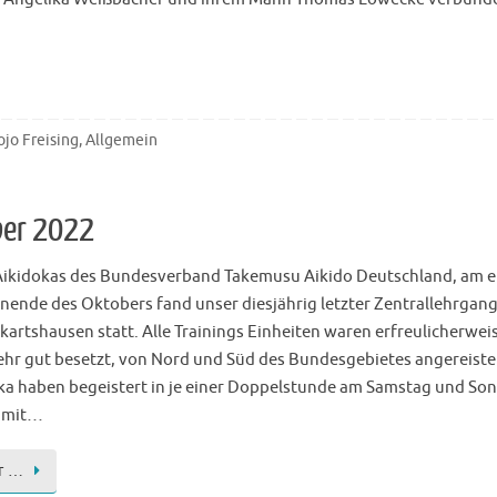
ojo Freising
,
Allgemein
ber 2022
Aikidokas des Bundesverband Takemusu Aikido Deutschland, am e
ende des Oktobers fand unser diesjährig letzter Zentrallehrgang
kartshausen statt. Alle Trainings Einheiten waren erfreulicherwei
ehr gut besetzt, von Nord und Süd des Bundesgebietes angereiste
ka haben begeistert in je einer Doppelstunde am Samstag und So
 mit…
r …