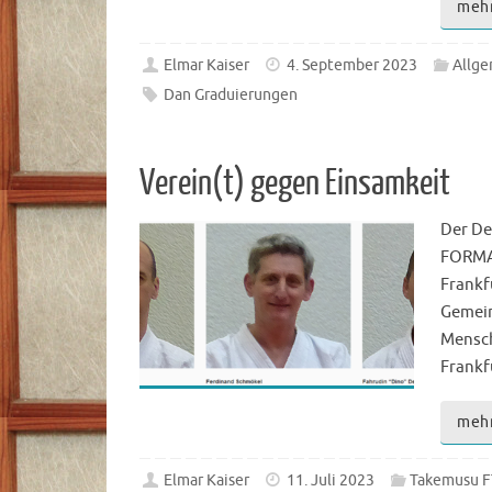
meh
Elmar Kaiser
4. September 2023
Allge
Dan Graduierungen
Verein(t) gegen Einsamkeit
Der De
FORMAT
Frankf
Gemein
Mensch
Frankf
meh
Elmar Kaiser
11. Juli 2023
Takemusu F