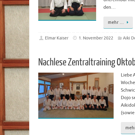
den…
mehr …
Elmar Kaiser
1. November 2022
Aiki D
Nachlese Zentraltraining Okto
Liebe 
Wochen
Schwic
Dojo s
Aikido
(sowie
meh