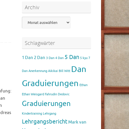
Archiv
Archiv
Schlagwörter
5 Dan
1 Dan
2 Dan
3 Dan
4 Dan
5 kyu
7
Dan
Dan
Anerkennung Aikikai
Bill Witt
Graduierungen
Ethan
üfung:
Ethan Weisgard
Fahrudin Dedovic
Dan
Graduierungen
n
ndreas
Kindertraining
Lehrgang
Lehrgangsbericht
Mark van