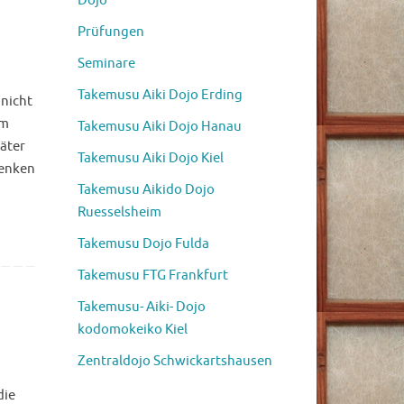
Dojo
Prüfungen
Seminare
Takemusu Aiki Dojo Erding
 nicht
im
Takemusu Aiki Dojo Hanau
päter
Takemusu Aiki Dojo Kiel
denken
Takemusu Aikido Dojo
Ruesselsheim
Takemusu Dojo Fulda
Takemusu FTG Frankfurt
Takemusu- Aiki- Dojo
kodomokeiko Kiel
Zentraldojo Schwickartshausen
die