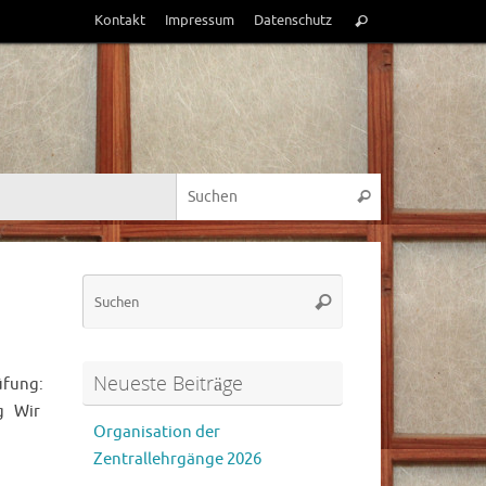
Suchen
Kontakt
Impressum
Datenschutz
Suchen
nach:
Suchen nach:
Suchen
Suchen
Suchen
nach:
Neueste Beiträge
üfung:
ng Wir
Organisation der
Zentrallehrgänge 2026