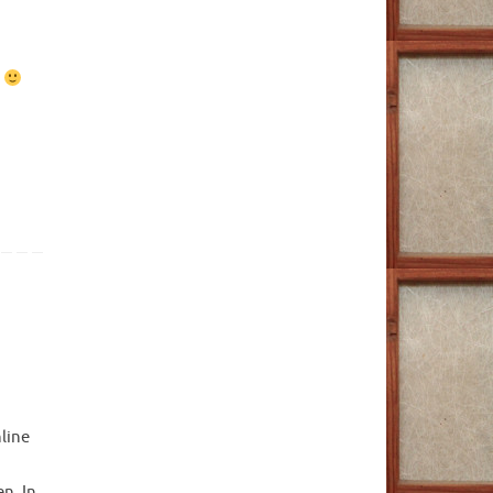
n
line
n. In