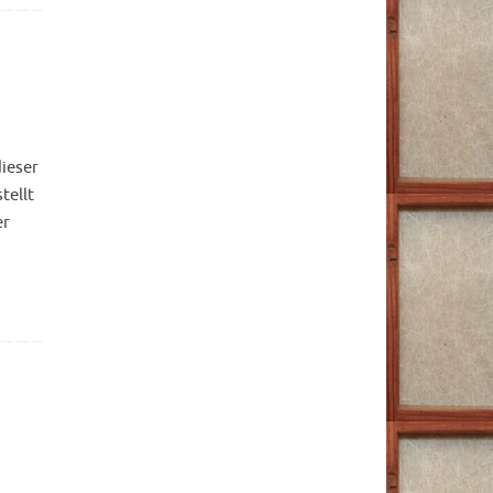
dieser
tellt
er