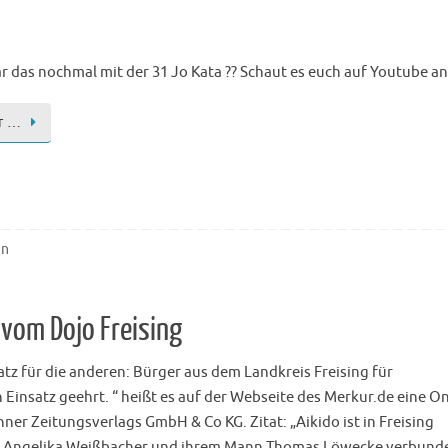
r das nochmal mit der 31 Jo Kata ?? Schaut es euch auf Youtube a
r …
in
 vom Dojo Freising
tz für die anderen: Bürger aus dem Landkreis Freising für
Einsatz geehrt. “ heißt es auf der Webseite des Merkur.de eine On
ner Zeitungsverlags GmbH & Co KG. Zitat: „Aikido ist in Freising
t Angelika Weißbacher und ihrem Mann Thomas Löwecke verbunde