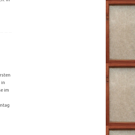
rsten
 in
se im
nntag