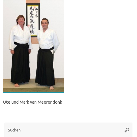
Ute und Mark van Meerendonk
Su
Suche
na