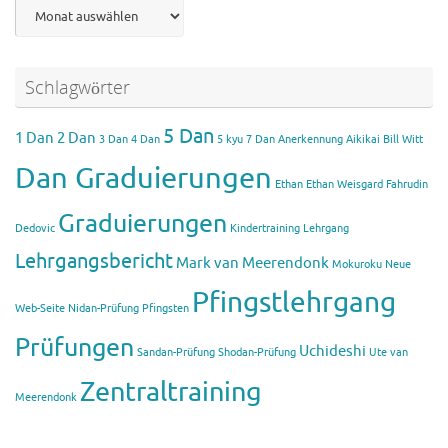
Archiv
Schlagwörter
5 Dan
1 Dan
2 Dan
3 Dan
4 Dan
5 kyu
7 Dan
Anerkennung Aikikai
Bill Witt
Dan Graduierungen
Ethan
Ethan Weisgard
Fahrudin
Graduierungen
Dedovic
Kindertraining
Lehrgang
Lehrgangsbericht
Mark van Meerendonk
Mokuroku
Neue
Pfingstlehrgang
Web-Seite
Nidan-Prüfung
Pfingsten
Prüfungen
Uchideshi
Sandan-Prüfung
Shodan-Prüfung
Ute van
Zentraltraining
Meerendonk