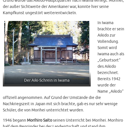
Grund wurde das Aikido-Hauptquartier nach Iwama verlegt. Morihei,
der außer Sichtweite der Amerikaner war, konnte hier seine
Kampfkunst ungestört weiterentwickeln.
In Iwama
brachte er sein
Aikido zur
Vollendung.
Somit wird
Iwama auch als
„Geburtsort“
des Aikido
bezeichnet.
Bereits 1942
Der Aiki-Schrein in Iwama
wurde der
Name „Aikido“
offiziell angenommen. Auf Grund der Umstände die die
Nachkriegszeit in Japan mit sich brachte, gab es nur sehr wenige
Schüler, die von Morihei unterrichtet wurden.
1946 begann
Morihiro Saito
seinen Unterricht bei Morihei. Morihiro
half dem Begründer bei der Landwirtschaft und stand ihm