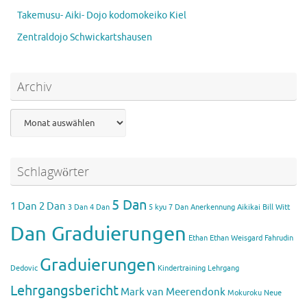
Takemusu- Aiki- Dojo kodomokeiko Kiel
Zentraldojo Schwickartshausen
Archiv
Archiv
Schlagwörter
5 Dan
1 Dan
2 Dan
3 Dan
4 Dan
5 kyu
7 Dan
Anerkennung Aikikai
Bill Witt
Dan Graduierungen
Ethan
Ethan Weisgard
Fahrudin
Graduierungen
Dedovic
Kindertraining
Lehrgang
Lehrgangsbericht
Mark van Meerendonk
Mokuroku
Neue