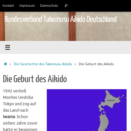
Zum
Suchen
Kontakt
Impressum
Datenschutz
Suchen
Inhalt
nach:
springen
Bundesverband Takemusu Aikido Deutschland
Start
Die Geschichte des Takemusu Aikido
Die Geburt des Aikido
Die Geburt des Aikido
1942 verließ
Morihei Ueshiba
Tokyo und zog auf
das Land nach
Iwama
. Schon
sieben Jahre zuvor
hatte er begonnen