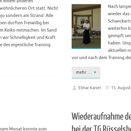
an einem anderen
Nach lange
öhnlicheren Ort statt. Nicht
wieder das 
jo sondern am Strand. Alle
Schwickarts
en durften freiwillig bei
weiterhin b
em Keiko mitmachen. Im Sand
geimpft sei
 wir Schnelligkeit und Kraft
haben. Ung
e des eigentliche Training
aktuellen n
vor und nach dem Training d
mehr …
Elmar Kaiser
15. August
Wiederaufnahme de
bei der TG Rüssels
iesem Monat konnte zum