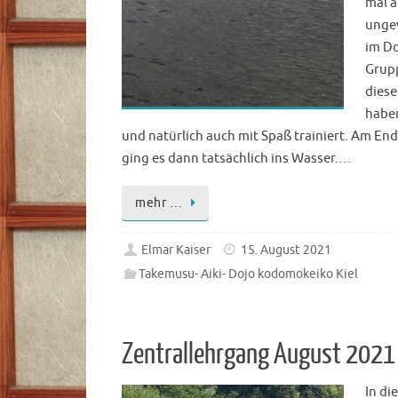
mal 
ungew
im Do
Grupp
dies
haben
und natürlich auch mit Spaß trainiert. Am End
ging es dann tatsächlich ins Wasser.…
mehr …
Elmar Kaiser
15. August 2021
Takemusu- Aiki- Dojo kodomokeiko Kiel
Zentrallehrgang August 2021
In d