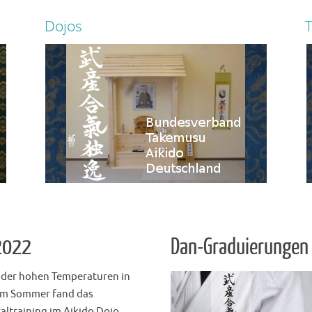
Dojos
T
Uchi deshi wird nur im Zentraldojo
Hier fi
Schwickartshausen angeboten.
zur Seite
 2022
Dan-Graduierungen 
 der hohen Temperaturen in
em Sommer fand das
altraining im Aikido Dojo