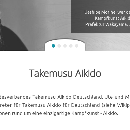
Ueshiba Morihei war d
Kampfkunst Aikid
Präfektur Wakayama, J
Takemusu Aikido
desverbandes Takemusu Aikido Deutschland. Ute und 
ertreter für Takemusu Aikido für Deutschland (siehe Wikip
ionen rund um eine einzigartige Kampfkunst - Aikido.