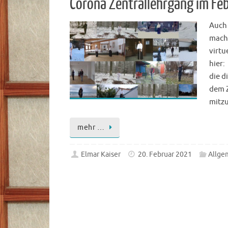
Corona Zentrallehrgang im Fe
Auch 
mache
virtu
hier:
die d
dem Z
mitz
mehr …
Elmar Kaiser
20. Februar 2021
Allge