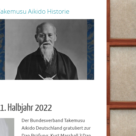
akemusu Aikido Historie
Die Geschichte von
ndet ihr alle angeschlossenen Dojos.
Japan bis zum Deut
zur Seite
1. Halbjahr 2022
Der Bundesverband Takemusu
Aikido Deutschland gratuliert zur
Dan Prüfung: Kurt Marshall 3 Dan