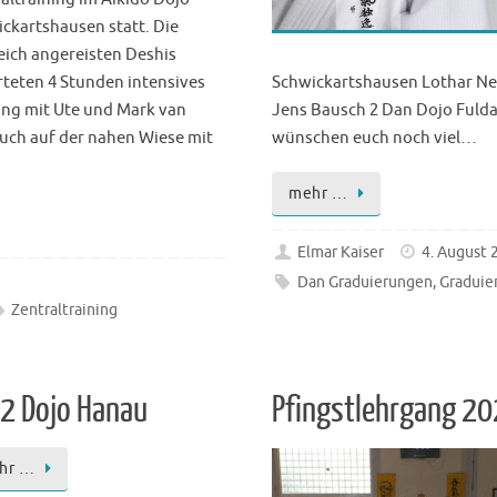
ckartshausen statt. Die
eich angereisten Deshis
teten 4 Stunden intensives
Schwickartshausen Lothar N
ing mit Ute und Mark van
Jens Bausch 2 Dan Dojo Fulda
auch auf der nahen Wiese mit
wünschen euch noch viel…
mehr …
Elmar Kaiser
4. August 
Dan Graduierungen
,
Graduie
Zentraltraining
2 Dojo Hanau
Pfingstlehrgang 202
hr …