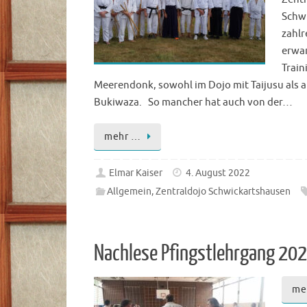
Schwi
zahlr
erwar
Train
Meerendonk, sowohl im Dojo mit Taijusu als 
Bukiwaza. So mancher hat auch von der…
mehr …
Elmar Kaiser
4. August 2022
Allgemein
,
Zentraldojo Schwickartshausen
Nachlese Pfingstlehrgang 202
me