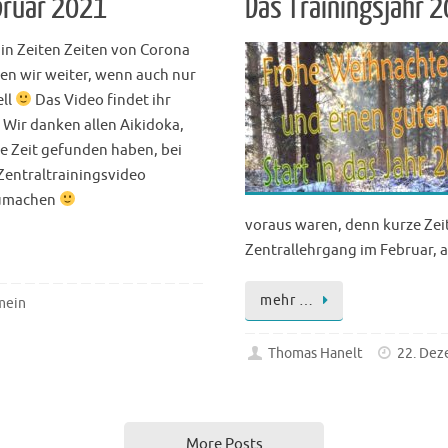
bruar 2021
Das Trainingsjahr 
in Zeiten Zeiten von Corona
n wir weiter, wenn auch nur
ell
Das Video findet ihr
 Wir danken allen Aikidoka,
ie Zeit gefunden haben, bei
entraltrainingsvideo
umachen
voraus waren, denn kurze Zeit
Zentrallehrgang im Februar,
mehr …
mein
Thomas Hanelt
22. Dez
More Posts