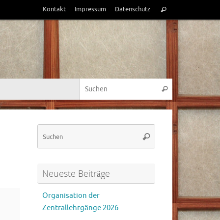
Suchen
Kontakt
Impressum
Datenschutz
Suchen
nach:
Suchen nach:
Suchen
Suchen
Suchen
nach:
Neueste Beiträge
Organisation der
Zentrallehrgänge 2026