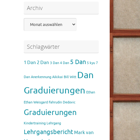
Archiv
Archiv
Schlagwörter
5 Dan
1 Dan
2 Dan
3 Dan
4 Dan
5 kyu
7
Dan
Dan
Anerkennung Aikikai
Bill Witt
Graduierungen
Ethan
Ethan Weisgard
Fahrudin Dedovic
Graduierungen
Kindertraining
Lehrgang
Lehrgangsbericht
Mark van