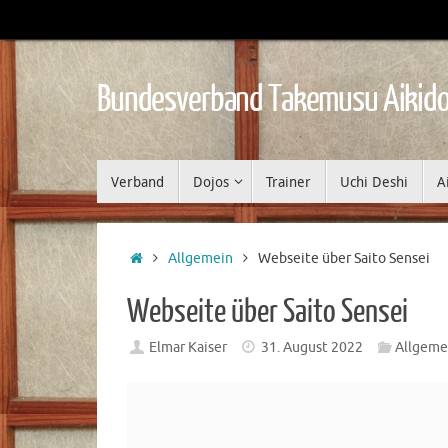
Zum
Inhalt
springen
Bundesverband Takemusu Aikido
Zum
Verband
Dojos
Trainer
Uchi Deshi
A
Inhalt
springen
Start
Allgemein
Webseite über Saito Sensei
Webseite über Saito Sensei
Elmar Kaiser
31. August 2022
Allgeme