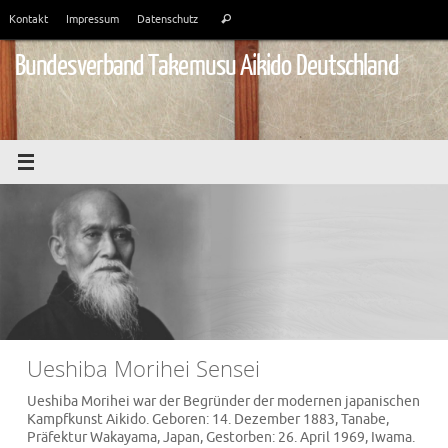
Zum
Suchen
Kontakt
Impressum
Datenschutz
Suchen
Inhalt
nach:
springen
Bundesverband Takemusu Aikido Deutschland
Ueshiba Morihei Sensei
Ueshiba Morihei war der Begründer der modernen japanischen
Kampfkunst Aikido. Geboren: 14. Dezember 1883, Tanabe,
Präfektur Wakayama, Japan, Gestorben: 26. April 1969, Iwama.