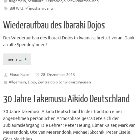
Allgemein
,
Seminare
,
Zentraldojo Schwickartshausen
Bill Witt
,
Pfingstlehrgang
Wiederaufbau des Ibaraki Dojos
Der Wiederaufbau des Ibaraki Dojos in Iwama schreitet voran. Dank
an alle Spender/innen!
mehr …
Elmar Kaiser
28. Dezember 2013
Allgemein
,
Dojo
,
Zentraldojo Schwickartshausen
30 Jahre Takemusu Aikido Deutschland
30 Jahre Takemusu Aikido Deutschland In der Tradition einer
angenehmen persönlichen Atmosphäre gestaltete sich der
Jubiäumslehrgang. Die Lehrer : Peter Heurig, Elmar Kaiser, Mark van
Meerendonk, Ute van Meerendonk, Michael Skotnik, Peter Eisele,
Götz Matthäus