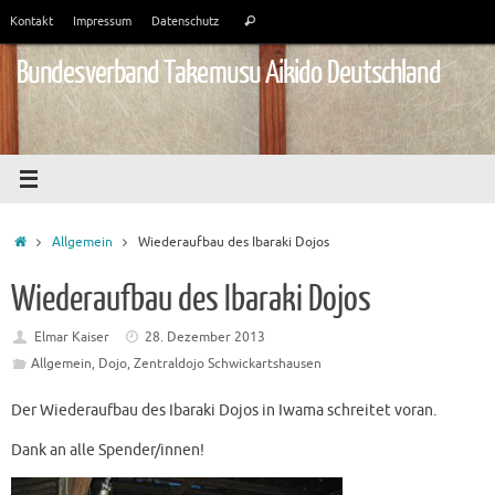
Zum
Suchen
Kontakt
Impressum
Datenschutz
Suchen
Inhalt
nach:
springen
Bundesverband Takemusu Aikido Deutschland
Start
Allgemein
Wiederaufbau des Ibaraki Dojos
Wiederaufbau des Ibaraki Dojos
Elmar Kaiser
28. Dezember 2013
Allgemein
,
Dojo
,
Zentraldojo Schwickartshausen
Der Wiederaufbau des Ibaraki Dojos in Iwama schreitet voran.
Dank an alle Spender/innen!