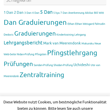
5 Dan
1 Dan
2 Dan
3 Dan
4 Dan
5 kyu
7 Dan
Anerkennung Aikikai
Bill Witt
Dan Graduierungen
Ethan
Ethan Weisgard
Fahrudin
Graduierungen
Dedovic
Kindertraining
Lehrgang
Lehrgangsbericht
Mark van Meerendonk
Mokuroku
Neue
Pfingstlehrgang
Web-Seite
Nidan-Prüfung
Pfingsten
Prüfungen
Uchideshi
Sandan-Prüfung
Shodan-Prüfung
Ute van
Zentraltraining
Meerendonk
Diese Website nutzt Cookies, um bestmögliche Funktionalität
bieten zu können. Bitte lesen Sie auch unsere
Copyright: © 2001 – 2023 Bundesverband Takemusu Aiki Deutschland.