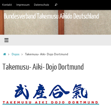
Zum
Suchen
Kontakt
Impressum
Datenschutz
Suchen
Inhalt
nach:
springen
Bundesverband Takemusu Aikido Deutschland
Start
Dojos
Takemusu- Aiki- Dojo Dortmund
Takemusu- Aiki- Dojo Dortmund