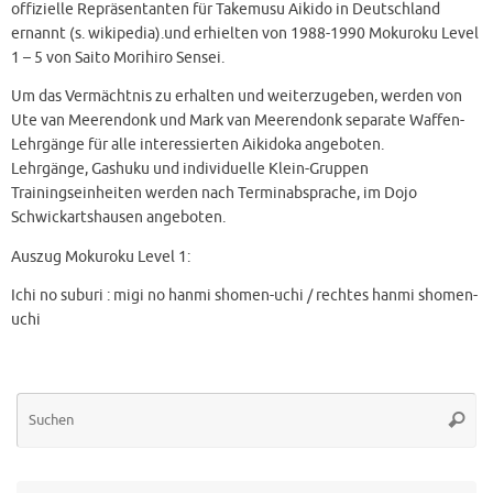
offizielle Repräsentanten für Takemusu Aikido in Deutschland
ernannt (s. wikipedia).und erhielten von 1988-1990 Mokuroku Level
1 – 5 von Saito Morihiro Sensei.
Um das Vermächtnis zu erhalten und weiterzugeben, werden von
Ute van Meerendonk und Mark van Meerendonk separate Waffen-
Lehrgänge für alle interessierten Aikidoka angeboten.
Lehrgänge, Gashuku und individuelle Klein-Gruppen
Trainingseinheiten werden nach Terminabsprache, im Dojo
Schwickartshausen angeboten.
Auszug Mokuroku Level 1:
Ichi no suburi : migi no hanmi shomen-uchi / rechtes hanmi shomen-
uchi
Su
Suche
na