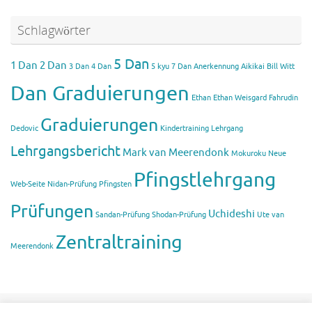
Schlagwörter
5 Dan
1 Dan
2 Dan
3 Dan
4 Dan
5 kyu
7 Dan
Anerkennung Aikikai
Bill Witt
Dan Graduierungen
Ethan
Ethan Weisgard
Fahrudin
Graduierungen
Dedovic
Kindertraining
Lehrgang
Lehrgangsbericht
Mark van Meerendonk
Mokuroku
Neue
Pfingstlehrgang
Web-Seite
Nidan-Prüfung
Pfingsten
Prüfungen
Uchideshi
Sandan-Prüfung
Shodan-Prüfung
Ute van
Zentraltraining
Meerendonk