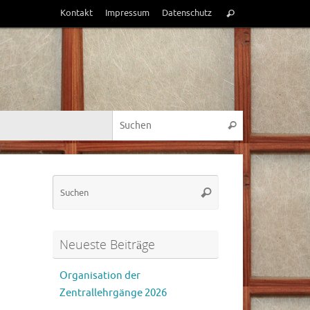
Suchen
Kontakt
Impressum
Datenschutz
Suchen
nach:
Suchen nach:
Suchen
Suchen
Suchen
nach:
Neueste Beiträge
Organisation der
Zentrallehrgänge 2026