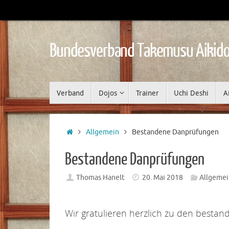
Zum
Inhalt
springen
Bundesverband Takemusu Aikido
Zum
Verband
Dojos
Trainer
Uchi Deshi
A
Inhalt
springen
Start
Allgemein
Bestandene Danprüfungen
Bestandene Danprüfungen
Thomas Hanelt
20. Mai 2018
Allgemei
Wir gratulieren herzlich zu den best