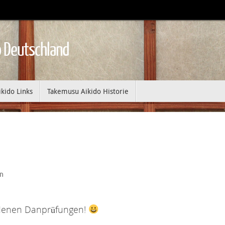
 Deutschland
ikido Links
Takemusu Aikido Historie
n
andenen Danprüfungen!