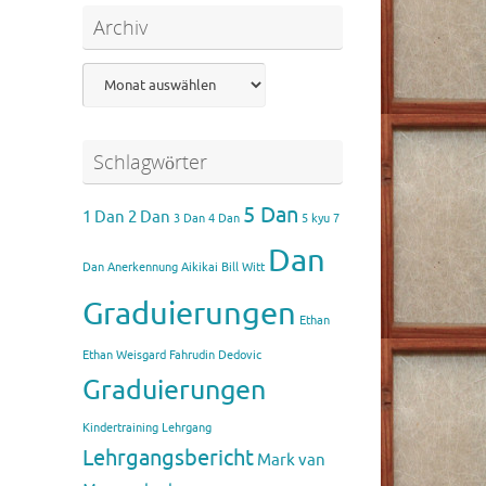
Archiv
Archiv
Schlagwörter
5 Dan
1 Dan
2 Dan
3 Dan
4 Dan
5 kyu
7
Dan
Dan
Anerkennung Aikikai
Bill Witt
Graduierungen
Ethan
Ethan Weisgard
Fahrudin Dedovic
Graduierungen
Kindertraining
Lehrgang
Lehrgangsbericht
Mark van