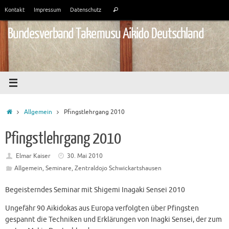
Zum
Suchen
Kontakt
Impressum
Datenschutz
Suchen
Inhalt
nach:
springen
Bundesverband Takemusu Aikido Deutschland
Start
Allgemein
Pfingstlehrgang 2010
Pfingstlehrgang 2010
Elmar Kaiser
30. Mai 2010
Allgemein
,
Seminare
,
Zentraldojo Schwickartshausen
Begeisterndes Seminar mit Shigemi Inagaki Sensei 2010
Ungefähr 90 Aikidokas aus Europa verfolgten über Pfingsten
gespannt die Techniken und Erklärungen von Inagki Sensei, der zum