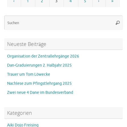
‹
1
2
3
4
5
›
»
Su
Suche
na
Neueste Beiträge
Organisation der Zentrallehrgänge 2026
Dan-Graduierungen 2. Halbjahr 2025
Trauer um Tom Löwecke
Nachlese zum Pfingstlehrgang 2025
Zwei neue 4 Dane im Bundesverband
Kategorien
Aiki Dojo Freising