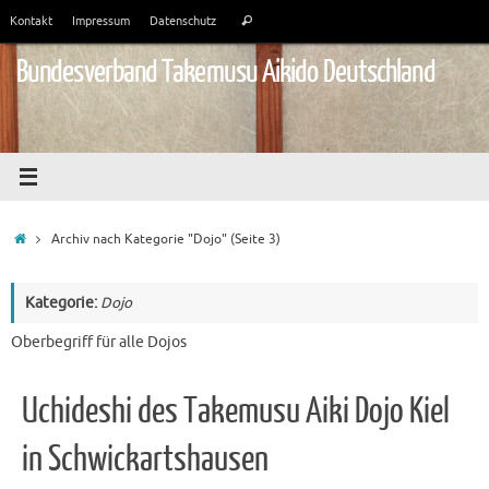
Zum
Suchen
Kontakt
Impressum
Datenschutz
Suchen
Inhalt
nach:
springen
Bundesverband Takemusu Aikido Deutschland
Start
Archiv nach Kategorie "Dojo"
(Seite 3)
Kategorie:
Dojo
Oberbegriff für alle Dojos
Uchideshi des Takemusu Aiki Dojo Kiel
in Schwickartshausen