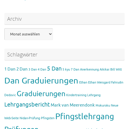
Archiv
Archiv
Schlagwörter
5 Dan
1 Dan
2 Dan
3 Dan
4 Dan
5 kyu
7 Dan
Anerkennung Aikikai
Bill Witt
Dan Graduierungen
Ethan
Ethan Weisgard
Fahrudin
Graduierungen
Dedovic
Kindertraining
Lehrgang
Lehrgangsbericht
Mark van Meerendonk
Mokuroku
Neue
Pfingstlehrgang
Web-Seite
Nidan-Prüfung
Pfingsten