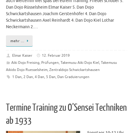
auch weiterhin viel Spaß bei eurem Training. Friedel Schober 5.
Dan Dojo Rüsselsheim Elmar Kaiser 5. Dan Dojo
Schwickartshausen Joachim Gerstenhöfer 4. Dan Dojo
Schwickartshausen Axel Reinhardt 4. Dan Dojo Kiel Lothar
Neckermann 2.…
mehr …
Elmar Kaiser
12. Februar 2019
Aiki Dojo Freising
,
Prüfungen
,
Takemusu Aiki Dojo Kiel
,
Takemusu
Aikido Dojo Ruesselsheim
,
Zentraldojo Schwickartshausen
1 Dan
,
2 Dan
,
4 Dan
,
5 Dan
,
Dan Graduierungen
Termine Training zu O’Sensei Techniken
ab 1933
Sonntags 10-12 Uhr