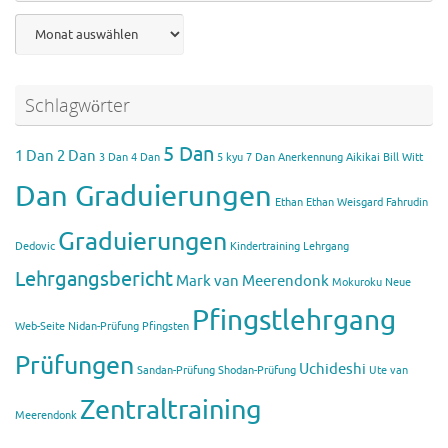
Archiv
Schlagwörter
5 Dan
1 Dan
2 Dan
3 Dan
4 Dan
5 kyu
7 Dan
Anerkennung Aikikai
Bill Witt
Dan Graduierungen
Ethan
Ethan Weisgard
Fahrudin
Graduierungen
Dedovic
Kindertraining
Lehrgang
Lehrgangsbericht
Mark van Meerendonk
Mokuroku
Neue
Pfingstlehrgang
Web-Seite
Nidan-Prüfung
Pfingsten
Prüfungen
Uchideshi
Sandan-Prüfung
Shodan-Prüfung
Ute van
Zentraltraining
Meerendonk