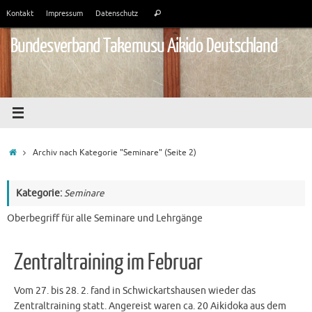
Zum
Suchen
Kontakt
Impressum
Datenschutz
Suchen
Inhalt
nach:
springen
Bundesverband Takemusu Aikido Deutschland
Start
Archiv nach Kategorie "Seminare"
(Seite 2)
Kategorie:
Seminare
Oberbegriff für alle Seminare und Lehrgänge
Zentraltraining im Februar
Vom 27. bis 28. 2. fand in Schwickartshausen wieder das
Zentraltraining statt. Angereist waren ca. 20 Aikidoka aus dem