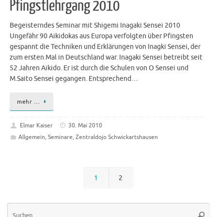
Pfingstlehrgang 2010
Begeisterndes Seminar mit Shigemi Inagaki Sensei 2010
Ungefähr 90 Aikidokas aus Europa verfolgten über Pfingsten
gespannt die Techniken und Erklärungen von Inagki Sensei, der
zum ersten Mal in Deutschland war. Inagaki Sensei betreibt seit
52 Jahren Aikido. Er ist durch die Schulen von O Sensei und
M.Saito Sensei gegangen. Entsprechend…
mehr …
Elmar Kaiser
30. Mai 2010
Allgemein
,
Seminare
,
Zentraldojo Schwickartshausen
1
2
Su
Suche