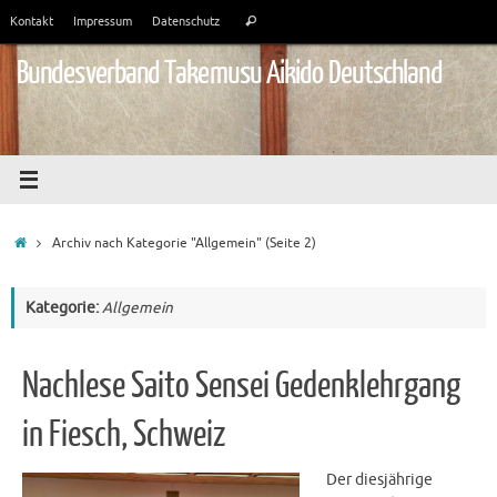
Zum
Suchen
Kontakt
Impressum
Datenschutz
Suchen
Inhalt
nach:
springen
Bundesverband Takemusu Aikido Deutschland
Start
Archiv nach Kategorie "Allgemein"
(Seite 2)
Kategorie:
Allgemein
Nachlese Saito Sensei Gedenklehrgang
in Fiesch, Schweiz
Der diesjährige